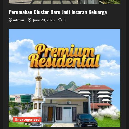
Perumahan Cluster Baru Jadi Incaran Keluarga
admin
June 29, 2026
0
Uncategorized