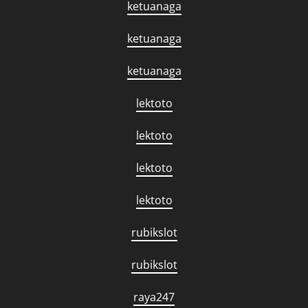
ketuanaga
ketuanaga
ketuanaga
lektoto
lektoto
lektoto
lektoto
rubikslot
rubikslot
raya247