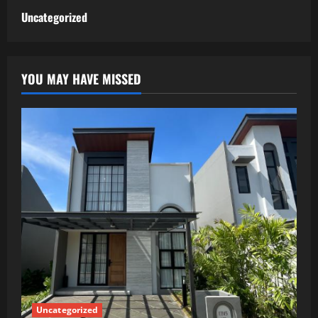
Uncategorized
YOU MAY HAVE MISSED
Uncategorized