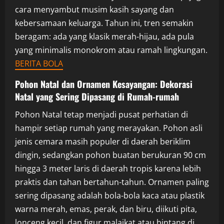
cara menyambut musim kasih sayang dan
kebersamaan keluarga. Tahun ini, tren semakin
beragam: ada yang klasik merah-hijau, ada pula
yang minimalis monokrom atau ramah lingkungan.
BERITA BOLA
Pohon Natal dan Ornamen Kesayangan: Dekorasi
Natal yang Sering Dipasang di Rumah-rumah
Pohon Natal tetap menjadi pusat perhatian di
hampir setiap rumah yang merayakan. Pohon asli
jenis cemara masih populer di daerah beriklim
dingin, sedangkan pohon buatan berukuran 90 cm
hingga 3 meter laris di daerah tropis karena lebih
praktis dan tahan bertahun-tahun. Ornamen paling
sering dipasang adalah bola-bola kaca atau plastik
warna merah, emas, perak, dan biru, diikuti pita,
lonceng kecil, dan figur malaikat atau bintang di