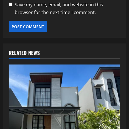
Save my name, email, and website in this
browser for the next time I comment.
RELATED NEWS