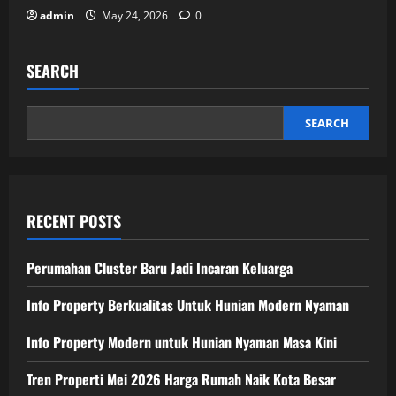
admin
May 24, 2026
0
SEARCH
SEARCH
RECENT POSTS
Perumahan Cluster Baru Jadi Incaran Keluarga
Info Property Berkualitas Untuk Hunian Modern Nyaman
Info Property Modern untuk Hunian Nyaman Masa Kini
Tren Properti Mei 2026 Harga Rumah Naik Kota Besar