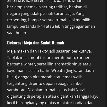
Sinterklas naik kereta salju, dan snowman
berlampu semakin sering terlihat, bahkan di
negara yang tidak pernah turun salju. Yang
terpenting, hampir semua rumah kini memilih
lampu bertanda IP44 atau lebih tinggi agar aman
saat hujan.
Dekorasi Meja dan Sudut Rumah
Meja makan dan rak tv jadi sasaran berikutnya.
Taplak meja motif tartan merah-putih, runner
bertema winter, serta lilin aromatik pinus atau
kayu manis selalu hadir. Wreath (lingkaran daun
hijau) dengan pita merah atau emas wajib
tergantung di pintu depan sebagai simbol
sambutan. Di dalam rumah, kaus kaki Natal
digantung di perapian atau digantikan tangga kayu
kecil bertingkat yang dihias miniatur hadiah dan