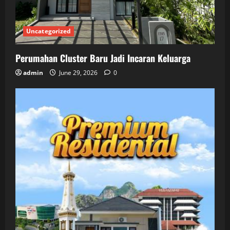
Uncategorized
Perumahan Cluster Baru Jadi Incaran Keluarga
admin
June 29, 2026
0