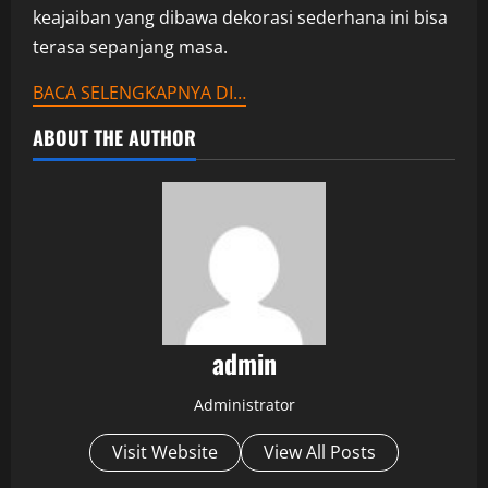
keajaiban yang dibawa dekorasi sederhana ini bisa
terasa sepanjang masa.
BACA SELENGKAPNYA DI…
ABOUT THE AUTHOR
admin
Administrator
Visit Website
View All Posts