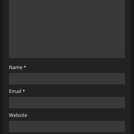
t
i
o
n
Name
*
Email
*
Website