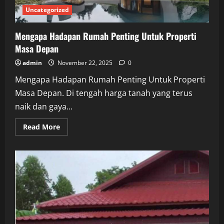
Uncategorized
Mengapa Hadapan Rumah Penting Untuk Properti
Masa Depan
admin
November 22, 2025
0
Mengapa Hadapan Rumah Penting Untuk Properti
Masa Depan. Di tengah harga tanah yang terus
naik dan gaya...
Read
Read More
more
about
Mengapa
Hadapan
Rumah
Penting
Untuk
Properti
Masa
Depan