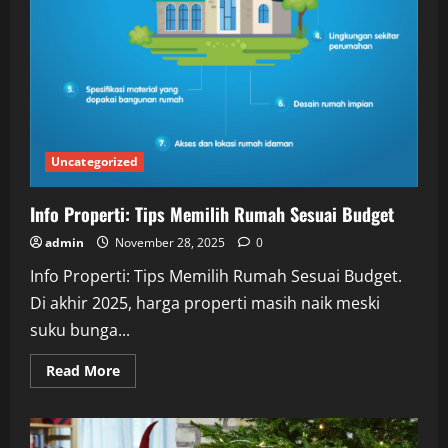
Uncategorized
Info Properti: Tips Memilih Rumah Sesuai Budget
admin
November 28, 2025
0
Info Properti: Tips Memilih Rumah Sesuai Budget.
Di akhir 2025, harga properti masih naik meski
suku bunga...
Read
Read More
more
about
Info
Properti:
Tips