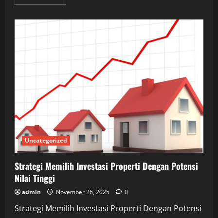
more
about
Dekorasi
Natal
yang
Sering
Dipasang
di
Rumah-
rumah
Uncategorized
Strategi Memilih Investasi Properti Dengan Potensi
Nilai Tinggi
admin
November 26, 2025
0
Strategi Memilih Investasi Properti Dengan Potensi