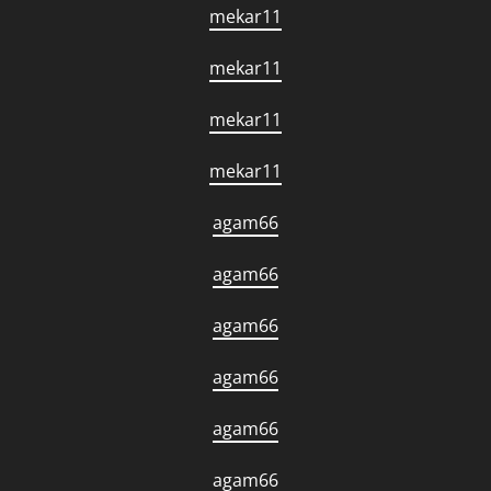
mekar11
mekar11
mekar11
mekar11
agam66
agam66
agam66
agam66
agam66
agam66