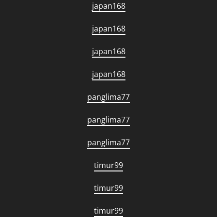
japan168
japan168
japan168
japan168
panglima77
panglima77
panglima77
timur99
timur99
timur99