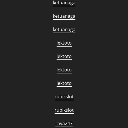
ketuanaga
ketuanaga
ketuanaga
lektoto
lektoto
lektoto
lektoto
rubikslot
rubikslot
raya247