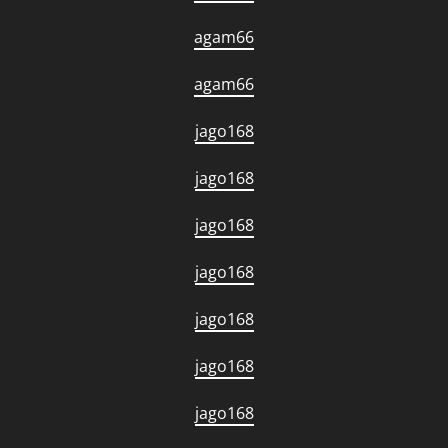
agam66
agam66
jago168
jago168
jago168
jago168
jago168
jago168
jago168