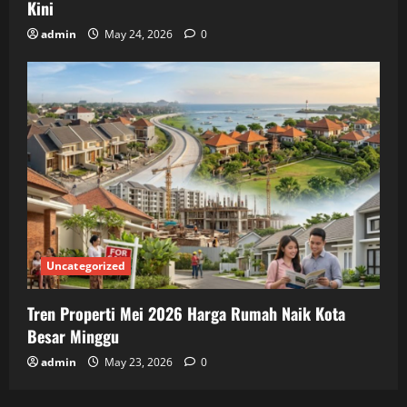
Kini
admin
May 24, 2026
0
Uncategorized
Tren Properti Mei 2026 Harga Rumah Naik Kota
Besar Minggu
admin
May 23, 2026
0