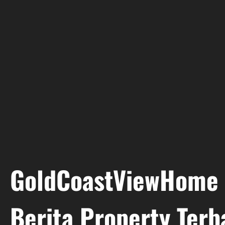
GoldCoastViewHome 
Berita Property Terb