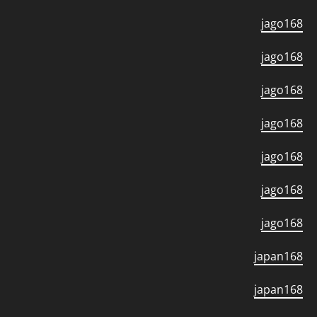
jago168
jago168
jago168
jago168
jago168
jago168
jago168
japan168
japan168