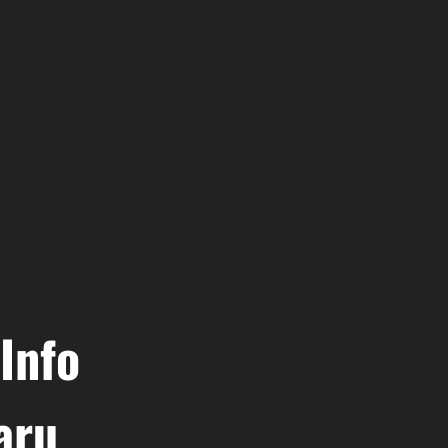
Info
aru