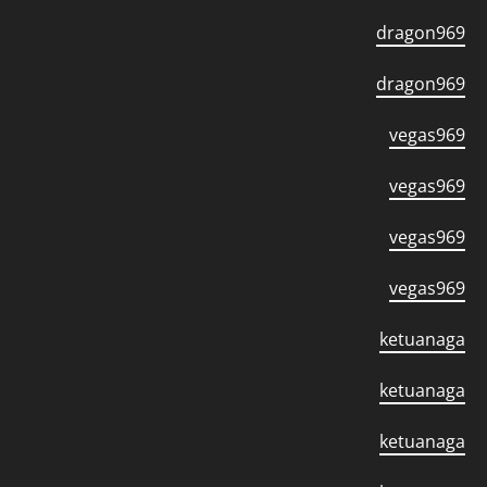
dragon969
dragon969
vegas969
vegas969
vegas969
vegas969
ketuanaga
ketuanaga
ketuanaga