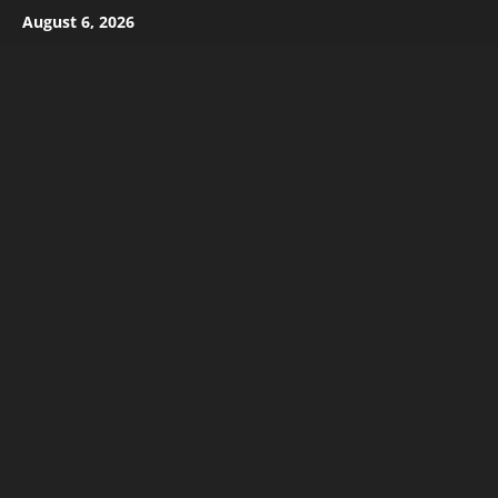
Skip
August 6, 2026
to
content