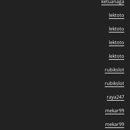
ketuanaga
lektoto
lektoto
lektoto
lektoto
rubikslot
rubikslot
raya247
mekar99
mekar99