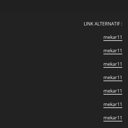
LINK ALTERNATIF :
mekar11
mekar11
mekar11
mekar11
mekar11
mekar11
mekar11