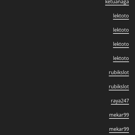
ketuanaga
lektoto
lektoto
lektoto
lektoto
rubikslot
rubikslot
raya247
mekar99
mekar99