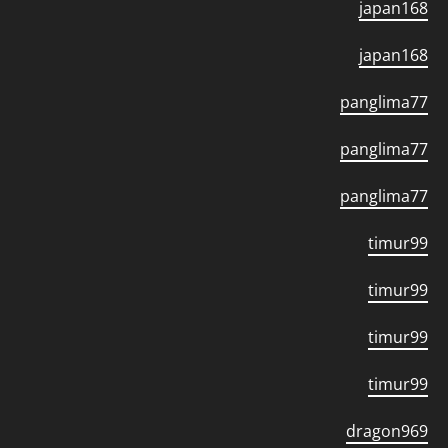
japan168
japan168
panglima77
panglima77
panglima77
timur99
timur99
timur99
timur99
dragon969