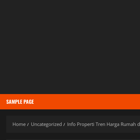
SAMPLE PAGE
Home
Uncategorized
Info Properti Tren Harga Rumah d