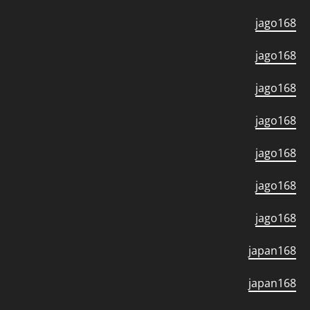
jago168
jago168
jago168
jago168
jago168
jago168
jago168
japan168
japan168