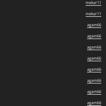
mekar11
mekar11
agam66
agam66
agam66
agam66
agam66
agam66
agam66
agam66