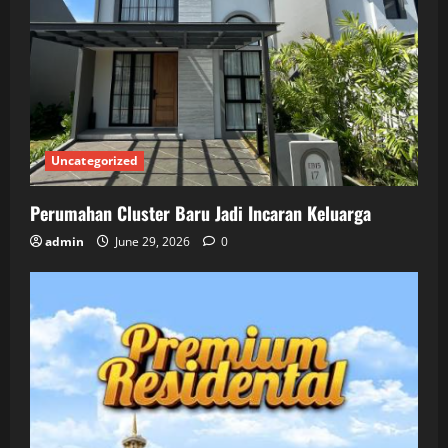
Uncategorized
Perumahan Cluster Baru Jadi Incaran Keluarga
admin
June 29, 2026
0