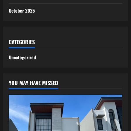
October 2025
CATEGORIES
Uncategorized
YOU MAY HAVE MISSED