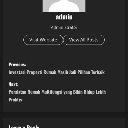
admin
Administrator
Visit Website
View All Posts
P
Previous:
o
Investasi Properti Rumah Masih Jadi Pilihan Terbaik
s
Next:
Peralatan Rumah Multifungsi yang Bikin Hidup Lebih
t
Praktis
n
a
Leave a Reply