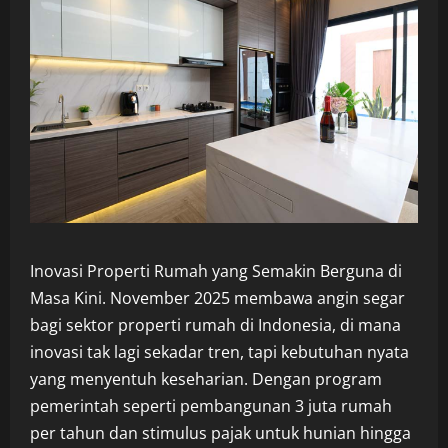
Inovasi Properti Rumah yang Semakin Berguna di
Masa Kini. November 2025 membawa angin segar
bagi sektor properti rumah di Indonesia, di mana
inovasi tak lagi sekadar tren, tapi kebutuhan nyata
yang menyentuh keseharian. Dengan program
pemerintah seperti pembangunan 3 juta rumah
per tahun dan stimulus pajak untuk hunian hingga