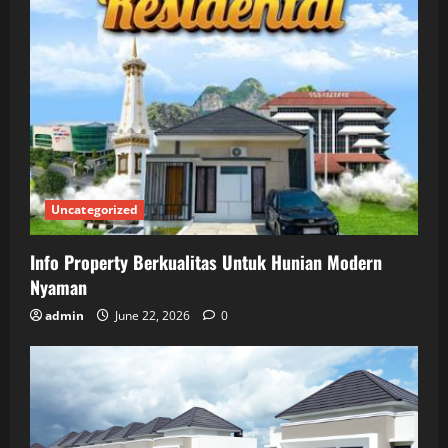
Uncategorized
Info Property Berkualitas Untuk Hunian Modern
Nyaman
admin
June 22, 2026
0