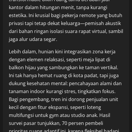
kantor dalam hitungan menit, tanpa kurangi
estetika. Ini krusial bagi pekerja remote yang butuh
privasi tapi tetap dekat keluarga—pemisah akustik
dari bahan ringan isolasi suara rapat virtual, sambil
jaga alur udara segar.
Lebih dalam, hunian kini integrasikan zona kerja
dengan elemen relaksasi, seperti meja lipat di
balkon hijau yang sambungkan ke taman vertikal.
Ini tak hanya hemat ruang di kota padat, tapi juga
dukung kesehatan mental: pencahayaan alami dan
tanaman indoor kurangi stres, tingkatkan fokus.
Bagi pengembang, tren ini dorong penjualan unit
kecil dengan fitur ekspansi, seperti loteng
multifungsi untuk gym atau studio anak. Hasil
survei pasar tunjukkan, 70 persen pembeli
prioritas ruang adaptif ini, karena fleksibel hadapi