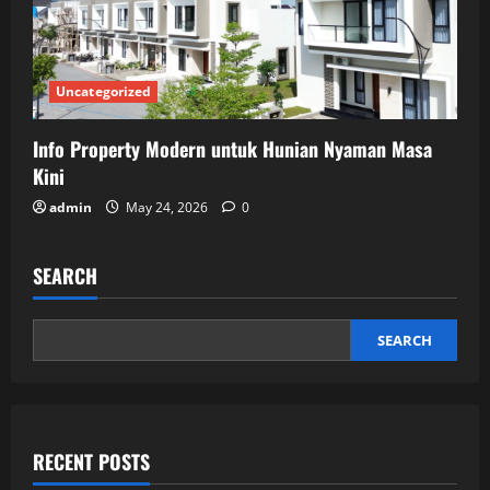
Uncategorized
Info Property Modern untuk Hunian Nyaman Masa
Kini
admin
May 24, 2026
0
SEARCH
SEARCH
RECENT POSTS