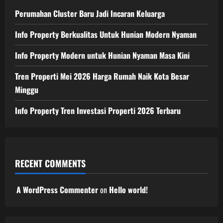
Perumahan Cluster Baru Jadi Incaran Keluarga
Info Property Berkualitas Untuk Hunian Modern Nyaman
Info Property Modern untuk Hunian Nyaman Masa Kini
Tren Properti Mei 2026 Harga Rumah Naik Kota Besar
Minggu
Info Property Tren Investasi Properti 2026 Terbaru
RECENT COMMENTS
A WordPress Commenter
on
Hello world!