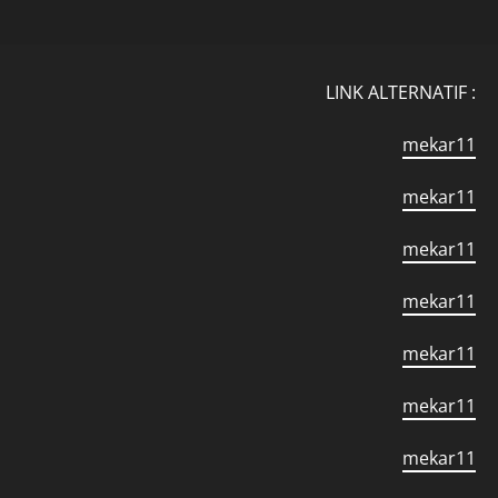
LINK ALTERNATIF :
mekar11
mekar11
mekar11
mekar11
mekar11
mekar11
mekar11