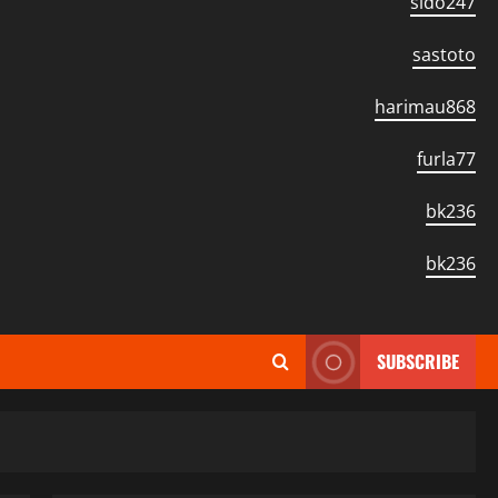
sido247
sastoto
harimau868
furla77
bk236
bk236
SUBSCRIBE