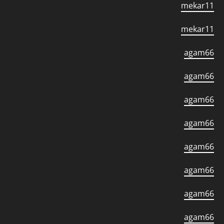
mekar11
mekar11
agam66
agam66
agam66
agam66
agam66
agam66
agam66
agam66