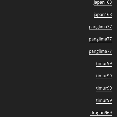
japan168
japan168
panglima77
panglima77
panglima77
timur99
timur99
timur99
timur99
dragon969