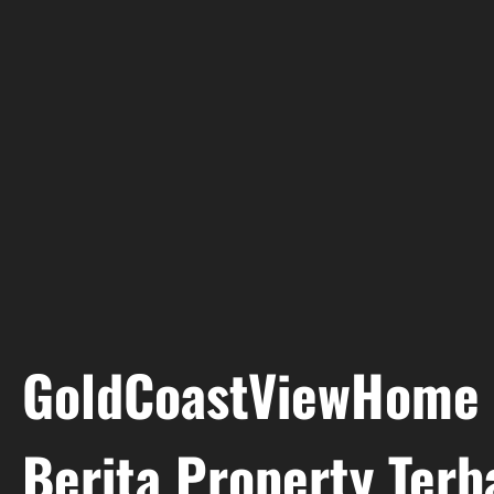
GoldCoastViewHome 
Berita Property Terb