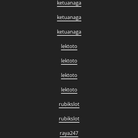
ketuanaga
ketuanaga
ketuanaga
lektoto
lektoto
lektoto
lektoto
rubikslot
rubikslot
raya247