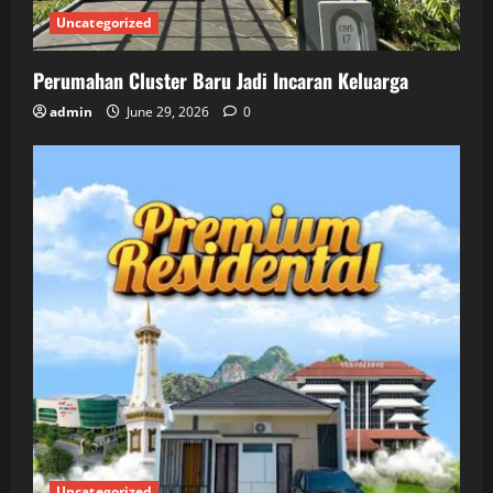
Uncategorized
Perumahan Cluster Baru Jadi Incaran Keluarga
admin
June 29, 2026
0
Uncategorized