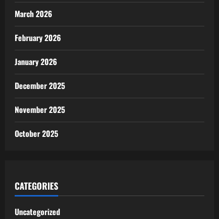
March 2026
February 2026
January 2026
December 2025
November 2025
October 2025
CATEGORIES
Uncategorized