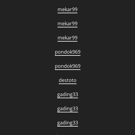
mekar99
mekar99
mekar99
pondok969
pondok969
destoto
gading33
gading33
gading33