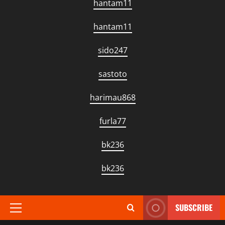
hantam11
hantam11
sido247
sastoto
harimau868
furla77
bk236
bk236
SUBSCRIBE
Primary