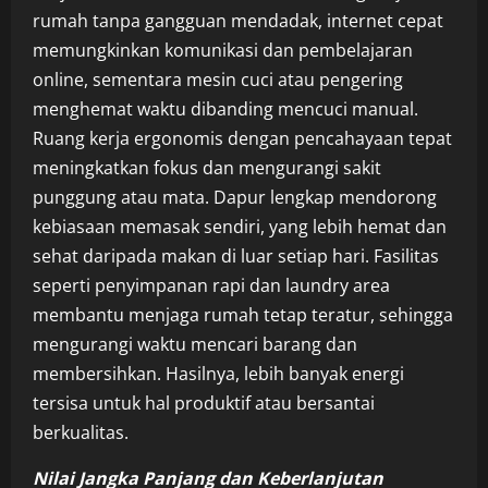
rumah tanpa gangguan mendadak, internet cepat
memungkinkan komunikasi dan pembelajaran
online, sementara mesin cuci atau pengering
menghemat waktu dibanding mencuci manual.
Ruang kerja ergonomis dengan pencahayaan tepat
meningkatkan fokus dan mengurangi sakit
punggung atau mata. Dapur lengkap mendorong
kebiasaan memasak sendiri, yang lebih hemat dan
sehat daripada makan di luar setiap hari. Fasilitas
seperti penyimpanan rapi dan laundry area
membantu menjaga rumah tetap teratur, sehingga
mengurangi waktu mencari barang dan
membersihkan. Hasilnya, lebih banyak energi
tersisa untuk hal produktif atau bersantai
berkualitas.
Nilai Jangka Panjang dan Keberlanjutan