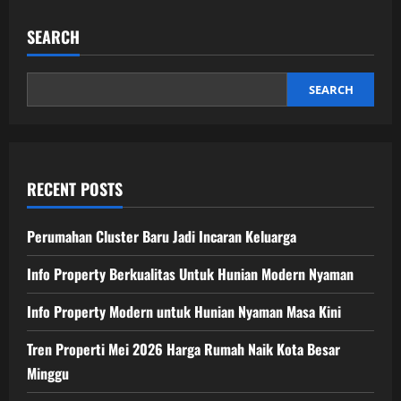
SEARCH
SEARCH
RECENT POSTS
Perumahan Cluster Baru Jadi Incaran Keluarga
Info Property Berkualitas Untuk Hunian Modern Nyaman
Info Property Modern untuk Hunian Nyaman Masa Kini
Tren Properti Mei 2026 Harga Rumah Naik Kota Besar
Minggu