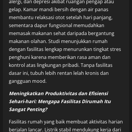
alergi, dan depresi akibat ruangan pengap atau
gelap. Kamar mandi bersih dengan air panas
membantu relaksasi otot setelah hari panjang,
sementara dapur fungsional memudahkan
memasak makanan sehat daripada bergantung
makanan olahan. Studi menunjukkan rumah
dengan fasilitas lengkap menurunkan tingkat stres
penghuni karena memberikan rasa aman dan
kontrol atas lingkungan pribadi. Tanpa fasilitas
dasar ini, tubuh lebih rentan lelah kronis dan
gangguan mood.
Meningkatkan Produktivitas dan Efisiensi
Sehari-hari: Mengapa Fasilitas Dirumah Itu
Sangat Penting?
Fasilitas rumah yang baik membuat aktivitas harian
berjalan lancar. Listrik stabil mendukung kerja dari