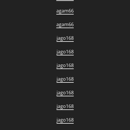
agam66
agam66
jago168
jago168
jago168
jago168
jago168
jago168
jago168