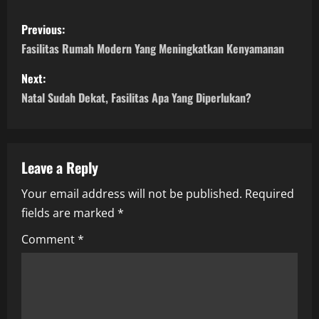
P
Previous:
o
Fasilitas Rumah Modern Yang Meningkatkan Kenyamanan
s
Next:
Natal Sudah Dekat, Fasilitas Apa Yang Diperlukan?
t
n
a
Leave a Reply
Your email address will not be published.
Required
v
fields are marked
*
i
Comment
*
g
a