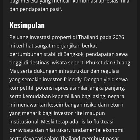
bagi mereka yang mencari kombinasi apresiasi nilai
dan pendapatan pasif.
Kesimpulan
Peluang investasi properti di Thailand pada 2026
ini terlihat sangat menjanjikan berkat
pertumbuhan stabil di Bangkok, pendapatan sewa
tinggi di destinasi wisata seperti Phuket dan Chiang
Mai, serta dukungan infrastruktur dan regulasi
yang semakin investor-friendly. Dengan yield sewa
kompetitif, potensi apresiasi nilai jangka panjang,
serta kemudahan kepemilikan bagi asing, negara
ini menawarkan keseimbangan risiko dan return
yang menarik bagi investor ritel maupun
institusional. Meski tetap ada risiko fluktuasi
pariwisata dan nilai tukar, fundamental ekonomi
serta daya tarik alam Thailand membuat pasar