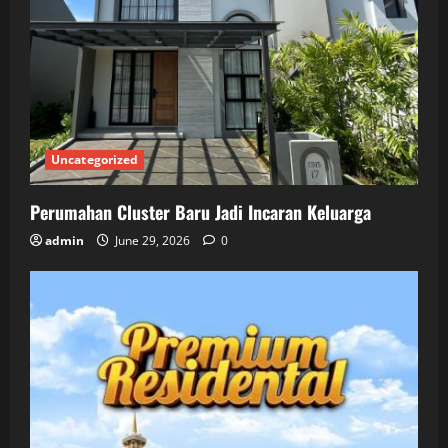
Uncategorized
Perumahan Cluster Baru Jadi Incaran Keluarga
admin
June 29, 2026
0