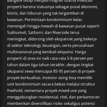
Bangkok tetap menjadi magnet utama investasi
properti karena statusnya sebagai pusat ekonomi,
bisnis, dan hiburan yang tak tergantikan di
kawasan. Permintaan kondominium kelas
menengah hingga mewah di kawasan pusat seperti
Sukhumvit, Sathorn, dan Riverside terus
meningkat, didorong oleh ekspatriat yang bekerja
di sektor teknologi, keuangan, serta perusahaan
multinasional yang kembali ekspansi. Harga
properti di area ini naik rata-rata 5-8 persen per
tahun dalam tiga tahun terakhir, dengan tingkat
okupansi sewa mencapai 85-95 persen di proyek-
proyek berkualitas. Investor asing bisa memiliki
unit kondominium secara bebas melalui struktur
freehold, sementara proyek mixed-use yang
menggabungkan residensial, ritel, dan perkantoran
memberikan diversifikasi risiko sekaligus potensi