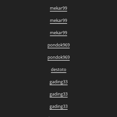
mekar99
mekar99
mekar99
pondok969
pondok969
destoto
gading33
gading33
gading33