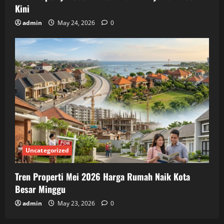
Kini
admin
May 24, 2026
0
Uncategorized
Tren Properti Mei 2026 Harga Rumah Naik Kota
Besar Minggu
admin
May 23, 2026
0