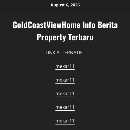
Skip
August 6, 2026
to
content
GoldCoastViewHome Info Berita
Property Terbaru
LINK ALTERNATIF :
mekar11
mekar11
mekar11
mekar11
mekar11