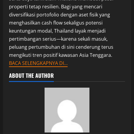
properti tetap resilien. Bagi yang mencari
diversifikasi portofolio dengan aset fisik yang
menghasilkan cash flow sekaligus potensi
keuntungan modal, Thailand layak menjadi
pertimbangan serius—karena sekali masuk,
peluang pertumbuhan di sini cenderung terus
mengikuti tren positif kawasan Asia Tenggara.
BACA SELENGKAPNYA DI…
ABOUT THE AUTHOR