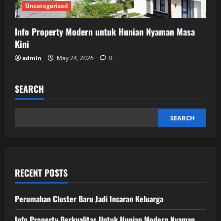
Uncategorized
Info Property Modern untuk Hunian Nyaman Masa
Kini
admin
May 24, 2026
0
SEARCH
SEARCH
RECENT POSTS
Perumahan Cluster Baru Jadi Incaran Keluarga
Info Property Berkualitas Untuk Hunian Modern Nyaman