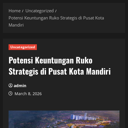
Menu
Home
Uncategorized
Potensi Keuntungan Ruko Strategis di Pusat Kota
Mandiri
Uncategorized
Potensi Keuntungan Ruko
Strategis di Pusat Kota Mandiri
admin
March 8, 2026