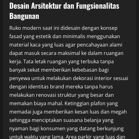
Desain Arsitektur dan Fungsionalitas
Bangunan
Ruko modern saat ini didesain dengan konsep
fasad yang estetik dan minimalis menggunakan
material kaca yang luas agar pencahayaan alami
dapat masuk secara maksimal ke dalam ruangan
kerja. Tata letak ruangan yang terbuka tanpa
banyak sekat memberikan kebebasan bagi
penyewa untuk melakukan dekorasi interior sesuai
dengan identitas brand mereka tanpa harus
melakukan renovasi struktur yang besar dan
memakan biaya mahal. Ketinggian plafon yang
memadai juga memberikan kesan luas dan megah
sehingga menciptakan suasana belanja yang
nyaman bagi konsumen yang datang berkunjung
untuk waktu yang lama. Area parkir yang luas dan