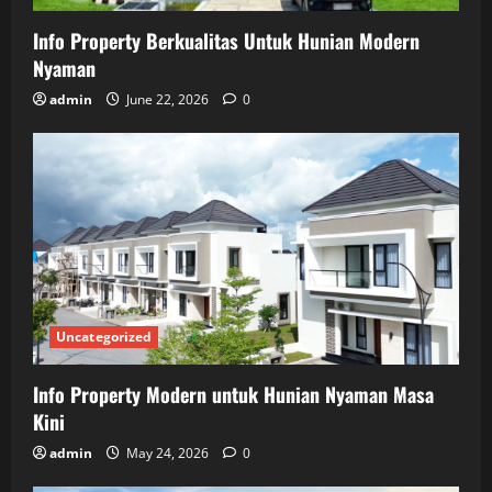
Info Property Berkualitas Untuk Hunian Modern
Nyaman
admin
June 22, 2026
0
Uncategorized
Info Property Modern untuk Hunian Nyaman Masa
Kini
admin
May 24, 2026
0