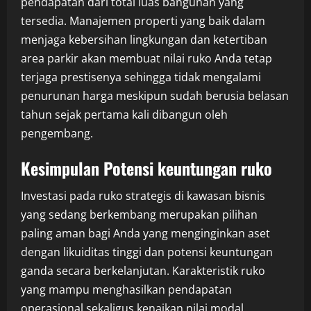
pendapatan dari total luas bangunan yang
tersedia. Manajemen properti yang baik dalam
menjaga kebersihan lingkungan dan ketertiban
area parkir akan membuat nilai ruko Anda tetap
terjaga prestisenya sehingga tidak mengalami
penurunan harga meskipun sudah berusia belasan
tahun sejak pertama kali dibangun oleh
pengembang.
Kesimpulan Potensi keuntungan ruko
Investasi pada ruko strategis di kawasan bisnis
yang sedang berkembang merupakan pilihan
paling aman bagi Anda yang menginginkan aset
dengan likuiditas tinggi dan potensi keuntungan
ganda secara berkelanjutan. Karakteristik ruko
yang mampu menghasilkan pendapatan
operasional sekaligus kenaikan nilai modal