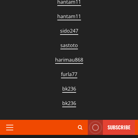
hantam11
hantam11
sido247
sastoto
harimau868
furla77
bk236
bk236
SUBSCRIBE
Primary