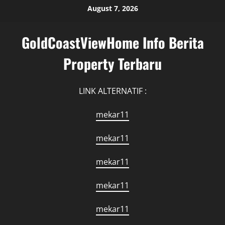
Skip
August 7, 2026
to
content
GoldCoastViewHome Info Berita
Property Terbaru
LINK ALTERNATIF :
mekar11
mekar11
mekar11
mekar11
mekar11