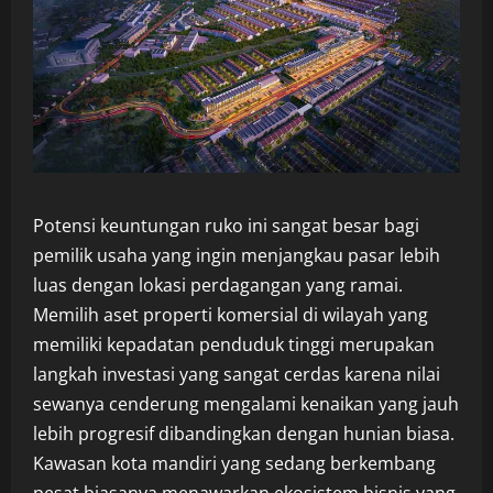
Potensi keuntungan ruko ini sangat besar bagi
pemilik usaha yang ingin menjangkau pasar lebih
luas dengan lokasi perdagangan yang ramai.
Memilih aset properti komersial di wilayah yang
memiliki kepadatan penduduk tinggi merupakan
langkah investasi yang sangat cerdas karena nilai
sewanya cenderung mengalami kenaikan yang jauh
lebih progresif dibandingkan dengan hunian biasa.
Kawasan kota mandiri yang sedang berkembang