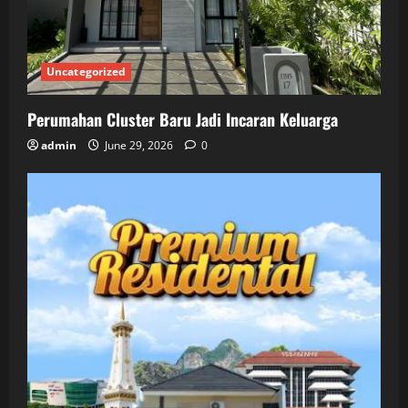
Uncategorized
Perumahan Cluster Baru Jadi Incaran Keluarga
admin
June 29, 2026
0