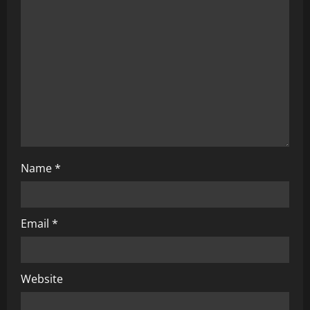
t
i
o
n
Name
*
Email
*
Website