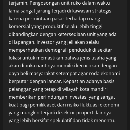
terjamin. Pengosongan unit ruko dalam waktu
lama sangat jarang terjadi di kawasan strategis
karena permintaan pasar terhadap ruang
komersial yang produktif selalu lebih tinggi
dibandingkan dengan ketersediaan unit yang ada
di lapangan. Investor yang jeli akan selalu
memperhatikan demografi penduduk di sekitar
lokasi untuk memastikan bahwa jenis usaha yang
akan dibuka nantinya memiliki kecocokan dengan
daya beli masyarakat setempat agar roda ekonomi
berputar dengan lancar. Kepastian adanya basis
pelanggan yang tetap di wilayah kota mandiri
memberikan perlindungan investasi yang sangat
kuat bagi pemilik aset dari risiko fluktuasi ekonomi
yang mungkin terjadi di sektor properti lainnya
yang lebih bersifat spekulatif dan tidak menentu.