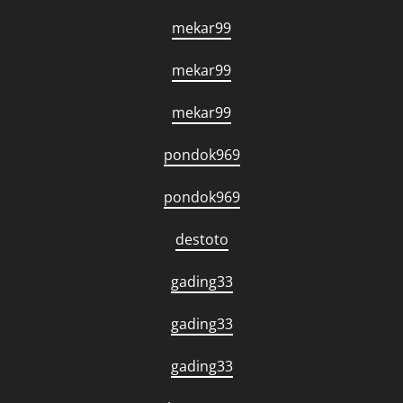
mekar99
mekar99
mekar99
pondok969
pondok969
destoto
gading33
gading33
gading33