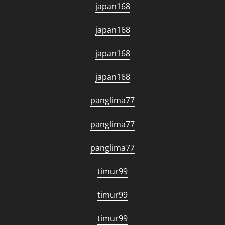
japan168
japan168
japan168
japan168
panglima77
panglima77
panglima77
timur99
timur99
timur99