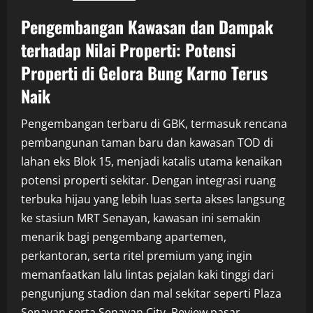
Pengembangan Kawasan dan Dampak
terhadap Nilai Properti: Potensi
Properti di Gelora Bung Karno Terus
Naik
Pengembangan terbaru di GBK, termasuk rencana
pembangunan taman baru dan kawasan TOD di
lahan eks Blok 15, menjadi katalis utama kenaikan
potensi properti sekitar. Dengan integrasi ruang
terbuka hijau yang lebih luas serta akses langsung
ke stasiun MRT Senayan, kawasan ini semakin
menarik bagi pengembang apartemen,
perkantoran, serta ritel premium yang ingin
memanfaatkan lalu lintas pejalan kaki tinggi dari
pengunjung stadion dan mal sekitar seperti Plaza
Senayan serta Senayan City. Review pasar