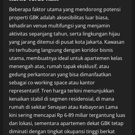
Beberapa faktor utama yang mendorong potensi
properti GBK adalah aksesibilitas luar biasa,
kehadiran venue multifungsi yang menjamin
aktivitas sepanjang tahun, serta lingkungan hijau
yang jarang ditemui di pusat kota Jakarta. Kawasan
ini terhubung langsung dengan koridor bisnis
utama, membuatnya ideal untuk apartemen kelas
menengah atas, rumah tapak eksklusif, atau
gedung perkantoran yang bisa dimanfaatkan
sebagai co-working space atau kantor
representatif. Tren harga terkini menunjukkan
kenaikan stabil di segmen residensial, di mana
rumah di sekitar Senayan atau Kebayoran Lama
kini sering mencapai Rp 6-89 miliar tergantung luas
dan lokasi, sementara apartemen dekat GBK tetap
diminati dengan tingkat okupansi tinggi berkat