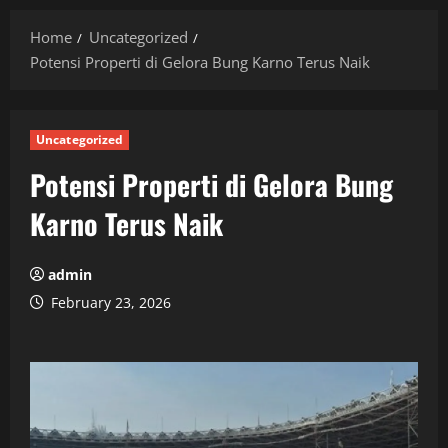
Menu
Home
Uncategorized
Potensi Properti di Gelora Bung Karno Terus Naik
Uncategorized
Potensi Properti di Gelora Bung
Karno Terus Naik
admin
February 23, 2026