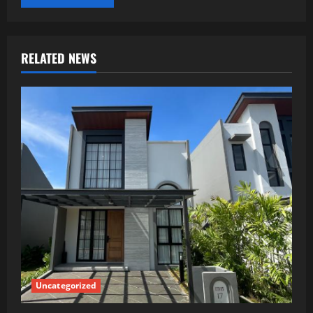
RELATED NEWS
Uncategorized