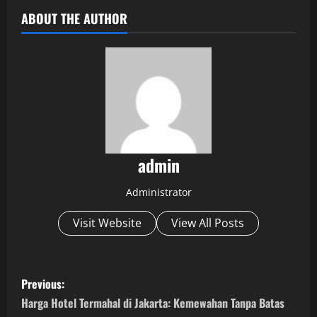
ABOUT THE AUTHOR
admin
Administrator
Visit Website
View All Posts
P
Previous:
o
Harga Hotel Termahal di Jakarta: Kemewahan Tanpa Batas