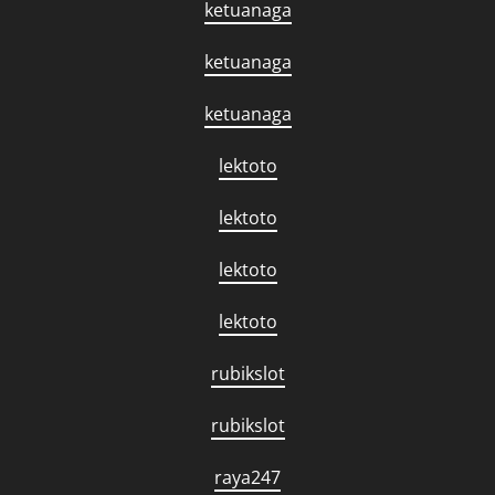
ketuanaga
ketuanaga
ketuanaga
lektoto
lektoto
lektoto
lektoto
rubikslot
rubikslot
raya247