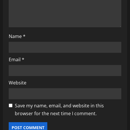
o
n
Name
*
Email
*
Website
Save my name, email, and website in this
browser for the next time I comment.