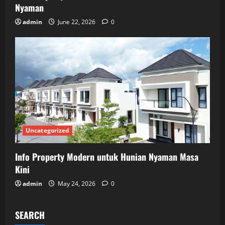
Nyaman
admin
June 22, 2026
0
Uncategorized
Info Property Modern untuk Hunian Nyaman Masa
Kini
admin
May 24, 2026
0
SEARCH