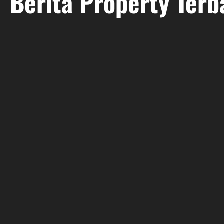
Berita Property Terb