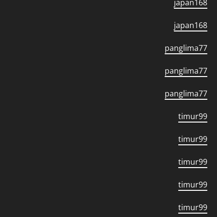
japan168
japan168
panglima77
panglima77
panglima77
timur99
timur99
timur99
timur99
timur99