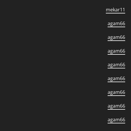
mekar11
agam66
agam66
agam66
agam66
agam66
agam66
agam66
agam66