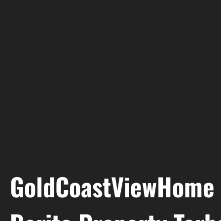
GoldCoastViewHome 