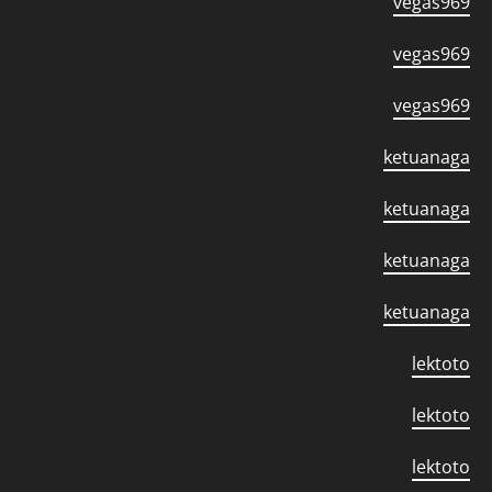
vegas969
vegas969
vegas969
ketuanaga
ketuanaga
ketuanaga
ketuanaga
lektoto
lektoto
lektoto