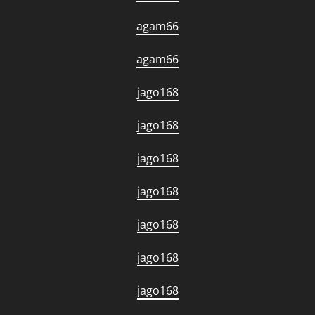
agam66
agam66
jago168
jago168
jago168
jago168
jago168
jago168
jago168