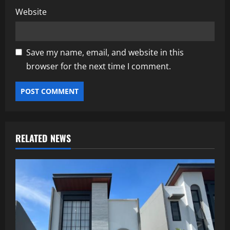
Website
Save my name, email, and website in this
browser for the next time I comment.
RELATED NEWS