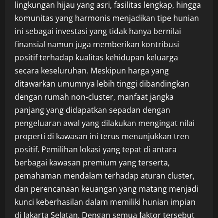
lingkungan hijau yang asri, fasilitas lengkap, hingga
komunitas yang harmonis menjadikan tipe hunian
ini sebagai investasi yang tidak hanya bernilai
finansial namun juga memberikan kontribusi
positif terhadap kualitas kehidupan keluarga
secara keseluruhan. Meskipun harga yang
ditawarkan umumnya lebih tinggi dibandingkan
dengan rumah non-cluster, manfaat jangka
panjang yang didapatkan sepadan dengan
pengeluaran awal yang dilakukan mengingat nilai
properti di kawasan ini terus menunjukkan tren
positif. Pemilihan lokasi yang tepat di antara
berbagai kawasan premium yang terserta,
pemahaman mendalam terhadap aturan cluster,
dan perencanaan keuangan yang matang menjadi
kunci keberhasilan dalam memiliki hunian impian
di Jakarta Selatan. Dengan semua faktor tersebut