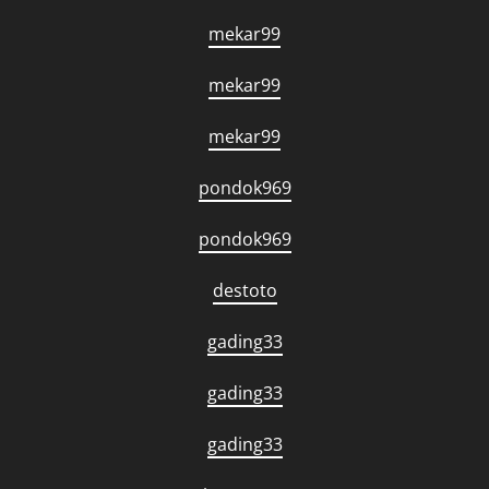
mekar99
mekar99
mekar99
pondok969
pondok969
destoto
gading33
gading33
gading33