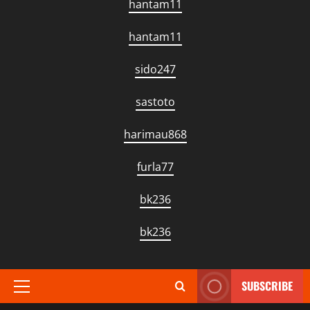
hantam11
hantam11
sido247
sastoto
harimau868
furla77
bk236
bk236
SUBSCRIBE
Primary