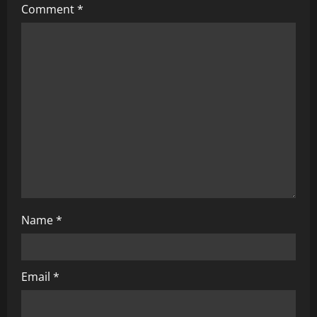
i
Comment
*
g
a
t
i
o
n
Name
*
Email
*