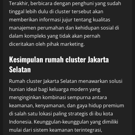
Terakhir, berbicara dengan penghuni yang sudah
tinggal lebih dulu di cluster tersebut akan
memberikan informasi jujur tentang kualitas
manajemen perumahan dan kehidupan sosial di
dalam kompleks yang tidak akan pernah
diceritakan oleh pihak marketing.
Kesimpulan rumah cluster Jakarta
Selatan
Rumah cluster Jakarta Selatan menawarkan solusi
hunian ideal bagi keluarga modern yang
menginginkan kombinasi sempurna antara
keamanan, kenyamanan, dan gaya hidup premium
di salah satu lokasi paling strategis di ibu kota
Indonesia. Keunggulan-keunggulan yang dimiliki
mulai dari sistem keamanan terintegrasi,