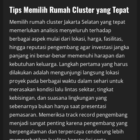
Tips Memilih Rumah Cluster yang Tepat
Memilih rumah cluster Jakarta Selatan yang tepat
memerlukan analisis menyeluruh terhadap
berbagai aspek mulai dari lokasi, harga, fasilitas,
hingga reputasi pengembang agar investasi jangka
panjang ini benar-benar memenuhi harapan dan
kebutuhan keluarga. Langkah pertama yang harus
dilakukan adalah mengunjungi langsung lokasi
proyek pada berbagai waktu dalam sehari untuk
merasakan kondisi lalu lintas sekitar, tingkat
kebisingan, dan suasana lingkungan yang
sebenarnya bukan hanya saat presentasi
pemasaran. Memeriksa track record pengembang
menjadi sangat penting karena pengembang yang
berpengalaman dan terpercaya cenderung lebih
memperhatikan kualitas konstruksi serta