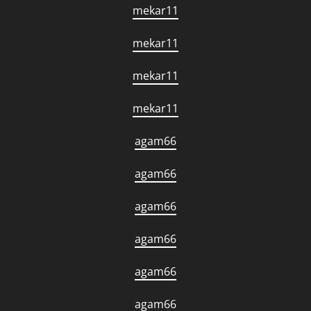
mekar11
mekar11
mekar11
mekar11
agam66
agam66
agam66
agam66
agam66
agam66