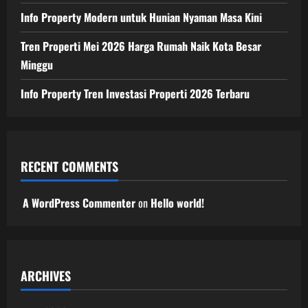
Info Property Modern untuk Hunian Nyaman Masa Kini
Tren Properti Mei 2026 Harga Rumah Naik Kota Besar
Minggu
Info Property Tren Investasi Properti 2026 Terbaru
RECENT COMMENTS
A WordPress Commenter
on
Hello world!
ARCHIVES