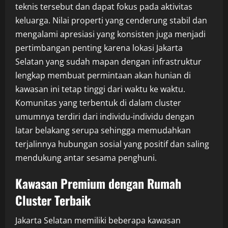
teknis tersebut dan dapat fokus pada aktivitas
keluarga. Nilai properti yang cenderung stabil dan
mengalami apresiasi yang konsisten juga menjadi
pertimbangan penting karena lokasi Jakarta
Selatan yang sudah mapan dengan infrastruktur
lengkap membuat permintaan akan hunian di
kawasan ini tetap tinggi dari waktu ke waktu.
Komunitas yang terbentuk di dalam cluster
umumnya terdiri dari individu-individu dengan
latar belakang serupa sehingga memudahkan
terjalinnya hubungan sosial yang positif dan saling
mendukung antar sesama penghuni.
Kawasan Premium dengan Rumah
Cluster Terbaik
Jakarta Selatan memiliki beberapa kawasan