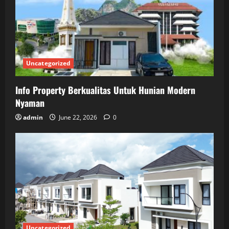
Uncategorized
Info Property Berkualitas Untuk Hunian Modern
Nyaman
admin
June 22, 2026
0
Uncategorized