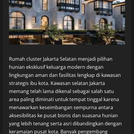
Rumah cluster Jakarta Selatan menjadi pilihan
hunian eksklusif keluarga modern dengan
lingkungan aman dan fasilitas lengkap di kawasan
strategis ibu kota. Kawasan selatan Jakarta
memang telah lama dikenal sebagai salah satu
area paling diminati untuk tempat tinggal karena
menawarkan keseimbangan sempurna antara
aksesibilitas ke pusat bisnis dan suasana hunian
yang lebih tenang serta asri dibandingkan dengan
keramaian pusat kota. Banyak pengembang