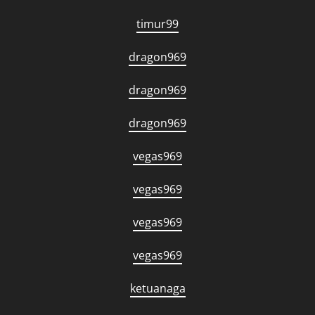
timur99
dragon969
dragon969
dragon969
vegas969
vegas969
vegas969
vegas969
ketuanaga