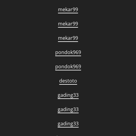
mekar99
mekar99
mekar99
pondok969
pondok969
destoto
gading33
gading33
gading33