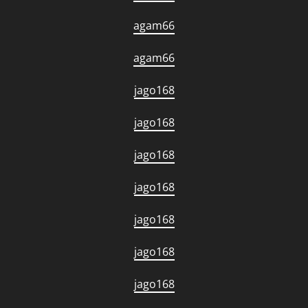
agam66
agam66
jago168
jago168
jago168
jago168
jago168
jago168
jago168