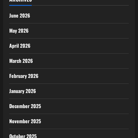
June 2026
May 2026
April 2026
March 2026
February 2026
January 2026
December 2025
November 2025
October 2025