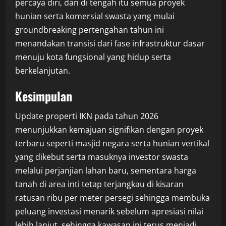
percaya diri, dan di tengah itu semua proyek
hunian serta komersial swasta yang mulai
groundbreaking pertengahan tahun ini
menandakan transisi dari fase infrastruktur dasar
menuju kota fungsional yang hidup serta
berkelanjutan.
Kesimpulan
Update properti IKN pada tahun 2026
menunjukkan kemajuan signifikan dengan proyek
terbaru seperti masjid negara serta hunian vertikal
yang dikebut serta masuknya investor swasta
melalui perjanjian lahan baru, sementara harga
tanah di area inti tetap terjangkau di kisaran
ratusan ribu per meter persegi sehingga membuka
peluang investasi menarik sebelum apresiasi nilai
lebih lanjut, sehingga kawasan ini terus menjadi