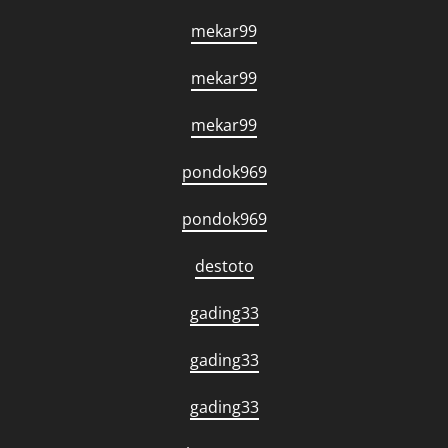
mekar99
mekar99
mekar99
pondok969
pondok969
destoto
gading33
gading33
gading33