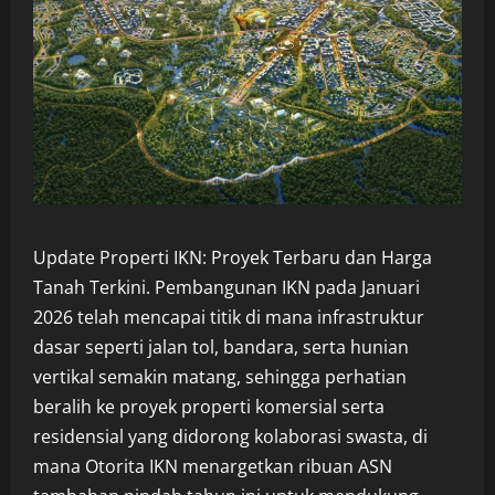
Update Properti IKN: Proyek Terbaru dan Harga
Tanah Terkini. Pembangunan IKN pada Januari
2026 telah mencapai titik di mana infrastruktur
dasar seperti jalan tol, bandara, serta hunian
vertikal semakin matang, sehingga perhatian
beralih ke proyek properti komersial serta
residensial yang didorong kolaborasi swasta, di
mana Otorita IKN menargetkan ribuan ASN