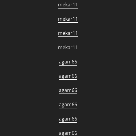
mekar11
mekar11
mekar11
mekar11
agam66
agam66
agam66
agam66
agam66
agam66