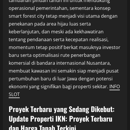
tambahan pindah tahun ini untuk mendukung
operasional pemerintahan, sementara konsep
smart forest city tetap menjadi visi utama dengan
penekanan pada area hijau luas serta
keberlanjutan, dan meski ada kekhawatiran
tentang pendanaan serta kecepatan realisasi,
momentum tetap positif berkat masuknya investor
baru serta optimalisasi rute penerbangan
komersial di bandara internasional Nusantara,
membuat kawasan ini semakin siap menjadi pusat
pertumbuhan baru di luar Jawa dengan potensi
ekonomi yang signifikan bagi properti sekitar.
INFO
SLOT
Proyek Terbaru yang Sedang Dikebut:
Update Properti IKN: Proyek Terbaru
dan Harga Tanah Terkini