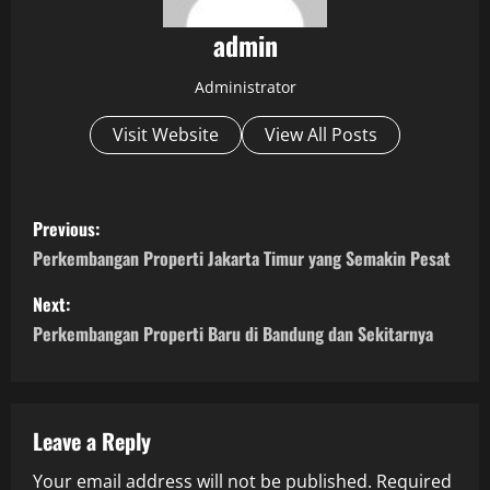
admin
Administrator
Visit Website
View All Posts
P
Previous:
o
Perkembangan Properti Jakarta Timur yang Semakin Pesat
s
Next:
Perkembangan Properti Baru di Bandung dan Sekitarnya
t
n
a
Leave a Reply
Your email address will not be published.
Required