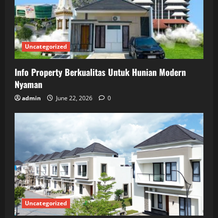
Uncategorized
Info Property Berkualitas Untuk Hunian Modern
Nyaman
admin
June 22, 2026
0
Uncategorized