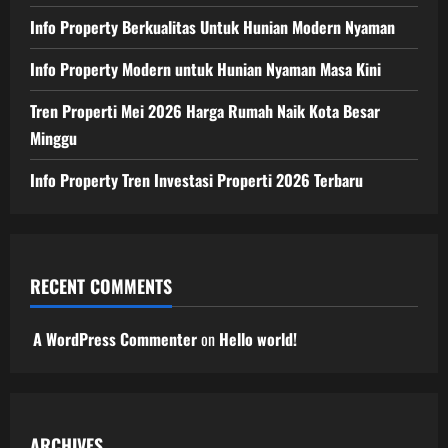
Info Property Berkualitas Untuk Hunian Modern Nyaman
Info Property Modern untuk Hunian Nyaman Masa Kini
Tren Properti Mei 2026 Harga Rumah Naik Kota Besar
Minggu
Info Property Tren Investasi Properti 2026 Terbaru
RECENT COMMENTS
A WordPress Commenter
on
Hello world!
ARCHIVES