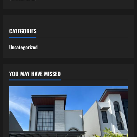
CATEGORIES
Uncategorized
YOU MAY HAVE MISSED