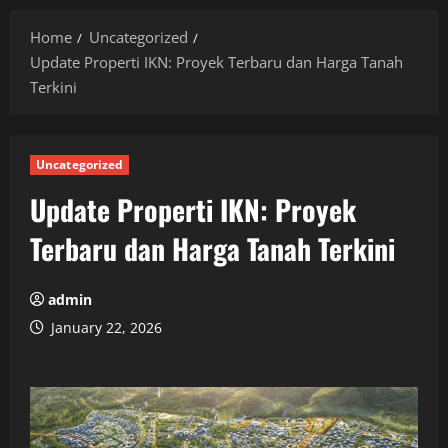
Menu
Home
Uncategorized
Update Properti IKN: Proyek Terbaru dan Harga Tanah
Terkini
Uncategorized
Update Properti IKN: Proyek
Terbaru dan Harga Tanah Terkini
admin
January 22, 2026