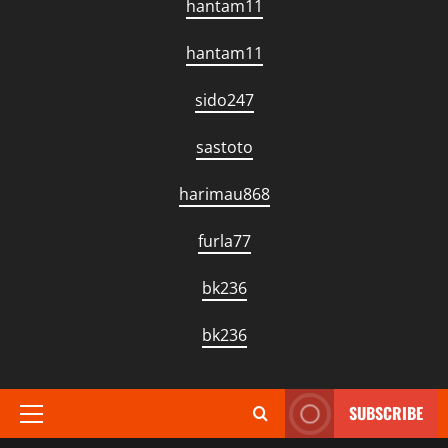
hantam11
hantam11
sido247
sastoto
harimau868
furla77
bk236
bk236
SUBSCRIBE
Primary