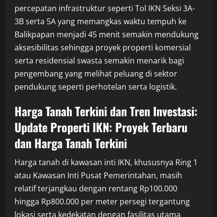
percepatan infrastruktur seperti Tol IKN Seksi 3A-
3B serta 5A yang memangkas waktu tempuh ke
Balikpapan menjadi 45 menit semakin mendukung
aksesibilitas sehingga proyek properti komersial
serta residensial swasta semakin menarik bagi
pengembang yang melihat peluang di sektor
pendukung seperti perhotelan serta logistik.
Harga Tanah Terkini dan Tren Investasi:
Update Properti IKN: Proyek Terbaru
dan Harga Tanah Terkini
Harga tanah di kawasan inti IKN, khususnya Ring 1
atau Kawasan Inti Pusat Pemerintahan, masih
relatif terjangkau dengan rentang Rp100.000
hingga Rp800.000 per meter persegi tergantung
lokasi serta kedekatan dengan fasilitas utama