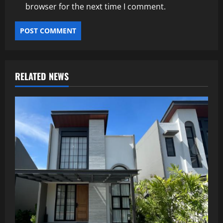
browser for the next time I comment.
RELATED NEWS