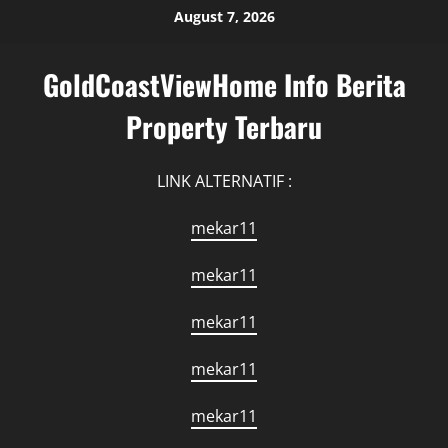
Skip
August 7, 2026
to
content
GoldCoastViewHome Info Berita
Property Terbaru
LINK ALTERNATIF :
mekar11
mekar11
mekar11
mekar11
mekar11