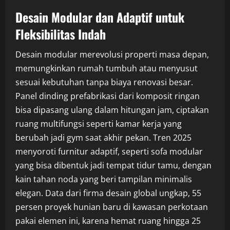
Desain Modular dan Adaptif untuk
Fleksibilitas Indah
Desain modular merevolusi properti masa depan,
memungkinkan rumah tumbuh atau menyusut
sesuai kebutuhan tanpa biaya renovasi besar.
Panel dinding prefabrikasi dari komposit ringan
bisa dipasang ulang dalam hitungan jam, ciptakan
ruang multifungsi seperti kamar kerja yang
berubah jadi gym saat akhir pekan. Tren 2025
menyoroti furnitur adaptif, seperti sofa modular
yang bisa dibentuk jadi tempat tidur tamu, dengan
kain tahan noda yang beri tampilan minimalis
elegan. Data dari firma desain global ungkap, 55
persen proyek hunian baru di kawasan perkotaan
pakai elemen ini, karena hemat ruang hingga 25