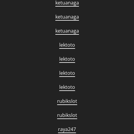
ketuanaga
ketuanaga
ketuanaga
lektoto
lektoto
lektoto
lektoto
rubikslot
rubikslot
raya247