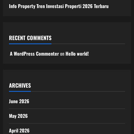
Info Property Tren Investasi Properti 2026 Terbaru
RECENT COMMENTS
A WordPress Commenter
on
Hello world!
ARCHIVES
June 2026
May 2026
April 2026