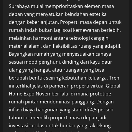
Surabaya mulai memprioritaskan elemen masa
depan yang menyatukan keindahan estetika
dengan keberlanjutan. Properti masa depan untuk
rumah indah bukan lagi soal kemewahan berlebih,
melainkan harmoni antara teknologi canggih,
material alami, dan fleksibilitas ruang yang adaptif.
Bayangkan rumah yang menyesuaikan cahaya
sesuai mood penghuni, dinding dari kayu daur
ulang yang hangat, atau ruangan yang bisa
berubah bentuk seiring kebutuhan keluarga. Tren
ini terlihat jelas di pameran properti virtual Global
Home Expo November lalu, di mana prototipe
rumah pintar mendominasi panggung. Dengan
inflasi biaya bangunan yang stabil di 4,5 persen
tahun ini, memilih properti masa depan jadi
investasi cerdas untuk hunian yang tak lekang