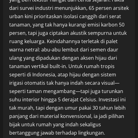
dari survei industri menunjukkan, 65 persen arsitek
urban kini prioritaskan isolasi canggih dari serat
tanaman, yang tak hanya kurangi emisi karbon 50
persen, tapi juga ciptakan akustik sempurna untuk
ruang keluarga. Keindahannya terletak di palet
warna netral: abu-abu lembut dari semen daur
ulang yang dipadukan dengan aksen hijau dari
tanaman vertikal built-in. Untuk rumah tropis
seperti di Indonesia, atap hijau dengan sistem
irigasi otomatis tak hanya indah secara visual—
seperti taman mengambang—tapi juga turunkan
suhu interior hingga 5 derajat Celsius. Investasi ini
tak murah, tapi dengan umur pakai 30 tahun lebih
panjang dari material konvensional, ia jadi pilihan
bijak untuk rumah yang indah sekaligus
bertanggung jawab terhadap lingkungan.