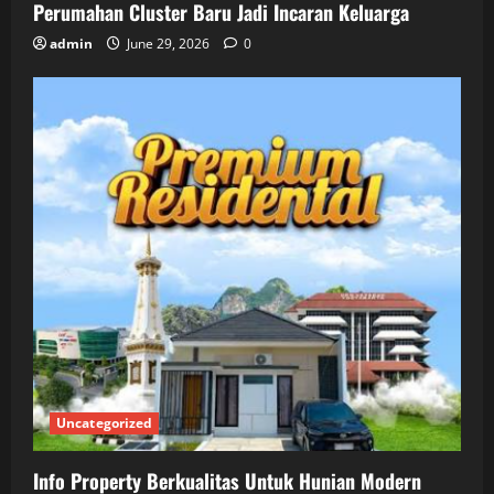
Perumahan Cluster Baru Jadi Incaran Keluarga
admin
June 29, 2026
0
Uncategorized
Info Property Berkualitas Untuk Hunian Modern