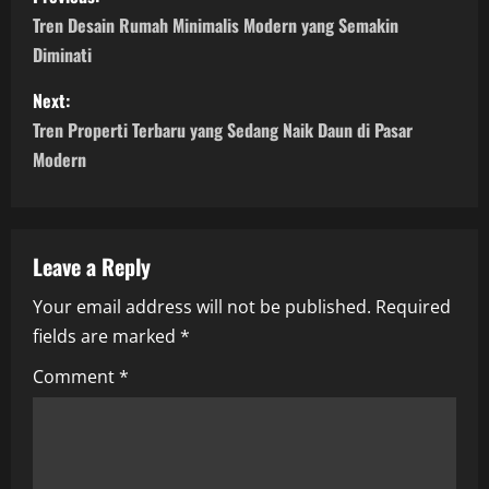
o
Tren Desain Rumah Minimalis Modern yang Semakin
Diminati
s
Next:
t
Tren Properti Terbaru yang Sedang Naik Daun di Pasar
n
Modern
a
v
Leave a Reply
i
Your email address will not be published.
Required
fields are marked
*
g
Comment
*
a
t