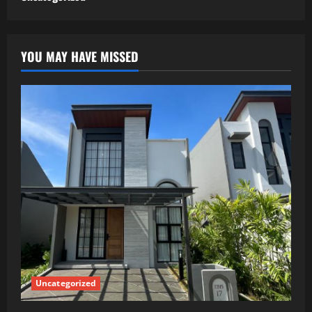
YOU MAY HAVE MISSED
Uncategorized