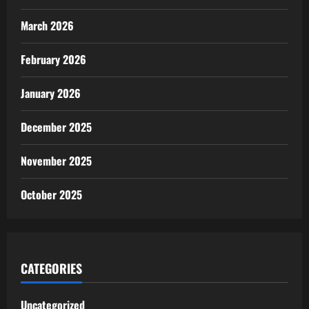
March 2026
February 2026
January 2026
December 2025
November 2025
October 2025
CATEGORIES
Uncategorized