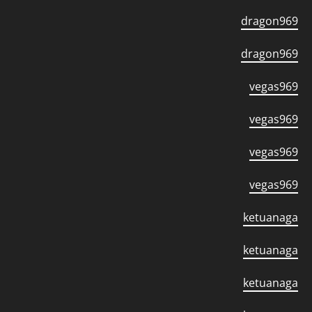
dragon969
dragon969
vegas969
vegas969
vegas969
vegas969
ketuanaga
ketuanaga
ketuanaga