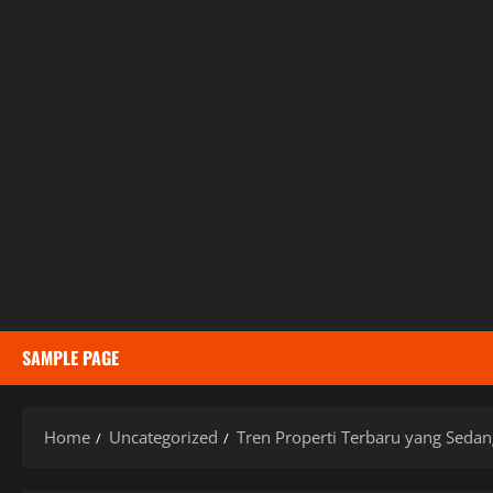
SAMPLE PAGE
Home
Uncategorized
Tren Properti Terbaru yang Seda