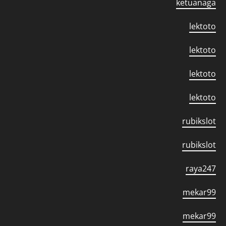
ketuanaga
lektoto
lektoto
lektoto
lektoto
rubikslot
rubikslot
raya247
mekar99
mekar99