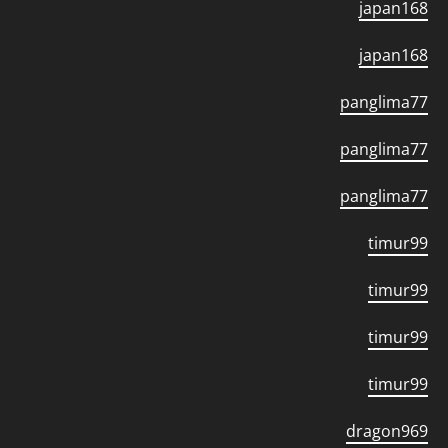
japan168
japan168
panglima77
panglima77
panglima77
timur99
timur99
timur99
timur99
dragon969