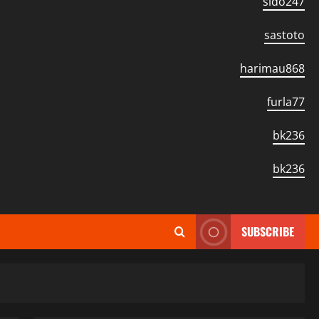
sido247
sastoto
harimau868
furla77
bk236
bk236
SUBSCRIBE