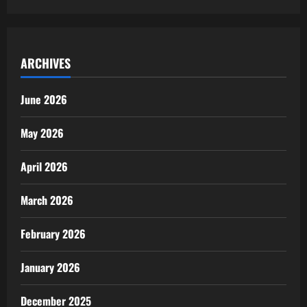
ARCHIVES
June 2026
May 2026
April 2026
March 2026
February 2026
January 2026
December 2025