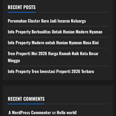
RECENT POSTS
Perumahan Cluster Baru Jadi Incaran Keluarga
Info Property Berkualitas Untuk Hunian Modern Nyaman
Info Property Modern untuk Hunian Nyaman Masa Kini
Tren Properti Mei 2026 Harga Rumah Naik Kota Besar
Minggu
Info Property Tren Investasi Properti 2026 Terbaru
RECENT COMMENTS
A WordPress Commenter
on
Hello world!