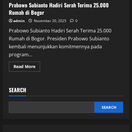
Prabowo Subianto Hadiri Serah Terima 25.000
Rumah di Bogor
admin
November 20, 2025
0
Prabowo Subianto Hadiri Serah Terima 25.000
Rumah di Bogor. Presiden Prabowo Subianto
kembali menunjukkan komitmennya pada
program...
Read
Read More
more
about
Prabowo
Subianto
Hadiri
SEARCH
Serah
Terima
25.000
Rumah
di
SEARCH
Bogor