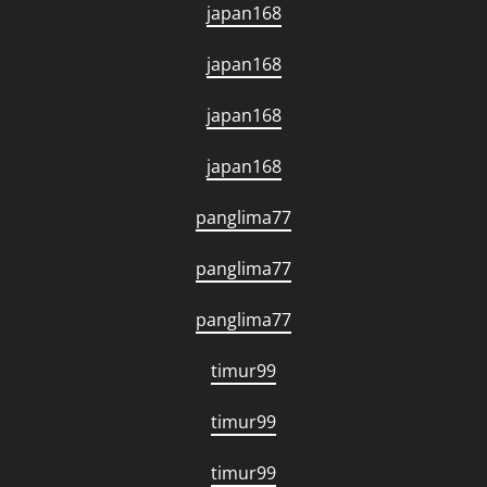
japan168
japan168
japan168
japan168
panglima77
panglima77
panglima77
timur99
timur99
timur99