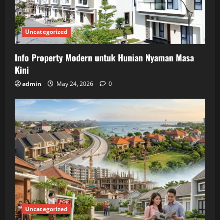
Uncategorized
Info Property Modern untuk Hunian Nyaman Masa
Kini
admin
May 24, 2026
0
Uncategorized