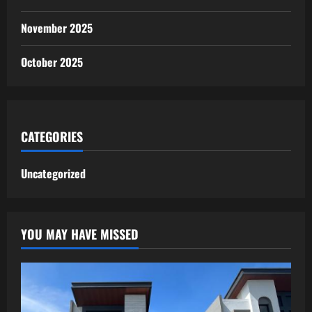
November 2025
October 2025
CATEGORIES
Uncategorized
YOU MAY HAVE MISSED